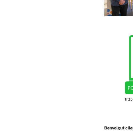
htt
Benvolgut
clie