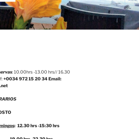
servas
: 10.00hrs -13.00 hrs// 16.30
f:
+0034 972 15 20 34
Email:
.net
RARIOS
OSTO
mingos
:
12.30
hrs
-15:30
hrs
19.00
hrs
-22.30
hrs