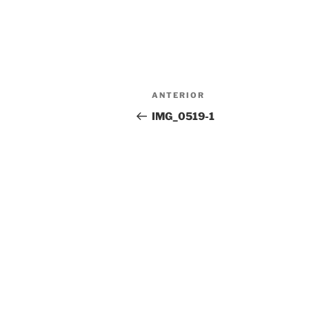
Navegación
Entrada
ANTERIOR
de
anterior:
IMG_0519-1
entradas