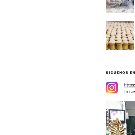
SIGUENOS E
https
trose