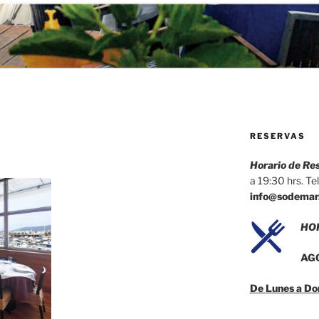
NTE SODEMAR
RESERVAS
Horario de Re
a 19:30 hrs. Tel
info@sodemar
HO
AG
De
Lunes
a
Do