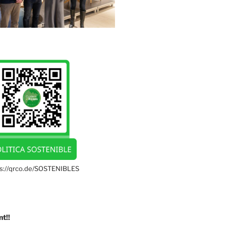
ps://qrco.de/SOSTENIBLES
nt
!!